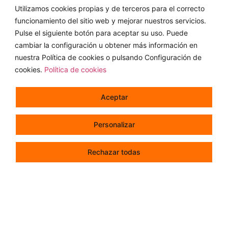
colectividades. Gestionamos las cocinas en las instalaciones
Utilizamos cookies propias y de terceros para el correcto
de nuestros clientes, elaboramos los menús, optimizamos
funcionamiento del sitio web y mejorar nuestros servicios.
las compras de materia prima, seleccionamos y formamos
Pulse el siguiente botón para aceptar su uso. Puede
cambiar la configuración u obtener más información en
a nuestro personal, con
cursos
de manipulación de
nuestra Política de cookies o pulsando Configuración de
alimentos , servicio y atención al comensal.
cookies.
Política de cookies
Hablan de nosotros
Aceptar
Vida Nueva 2019
Personalizar
Rechazar todas