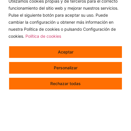
Utilizamos cookies propias y de terceros para el correcto
mediterránea y una oferta de menús, moderna y
funcionamiento del sitio web y mejorar nuestros servicios.
actual, donde se responde a la demanda de
Pulse el siguiente botón para aceptar su uso. Puede
cambiar la configuración u obtener más información en
nuevas
experiencias gastronómicas
. Aunque para
nuestra Política de cookies o pulsando Configuración de
este tipo de colectivos, el sistema suele ser
cookies.
Política de cookies
autoservicio, podemos incorporar el servicio de mesa.
El hecho de adaptarnos a un público joven no impide
Aceptar
que sigamos nuestra vocación de incluir verduras,
pescados, legumbres y todos los elementos que
Personalizar
enriquecen nuestra dieta sin que por ello deje de
Rechazar todas
ser
atractiva y apetecible
.