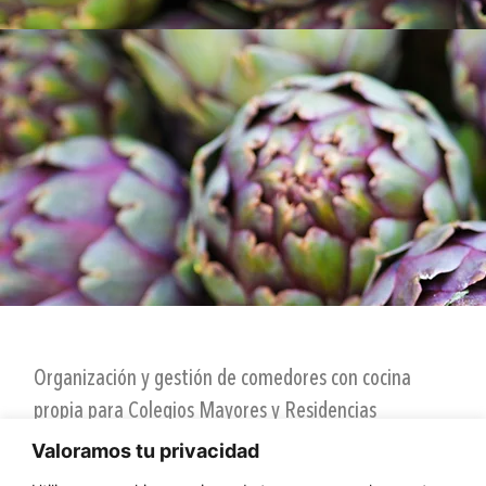
Organización y gestión
de comedores con cocina
propia para Colegios Mayores y Residencias
Universitarias. Ofrecemos un equilibrio entre
Valoramos tu privacidad
una
alimentación sana
, basada en la dieta