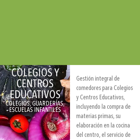
COLEGIOS Y
Gestión integral de
CENTROS
comedores
para Colegios
EDUCATIVOS
y Centros Educativos,
COLEGIOS, GUARDERÍAS,
incluyendo la
compra de
ESCUELAS INFANTILES
materias primas
, su
elaboración
en la cocina
del centro, el servicio de