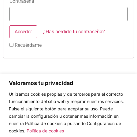
Contraseña
¿Has perdido tu contraseña?
Recuérdame
Valoramos tu privacidad
DIRECCIÓN
CONTACTO
Política de
Utilizamos cookies propias y de terceros para el correcto
Privacidad
C/.
Tel:
91
funcionamiento del sitio web y mejorar nuestros servicios.
Aviso Legal
Tormes, 6
392 35 59
Pulse el siguiente botón para aceptar su uso. Puede
Canal de Denuncias
cambiar la configuración u obtener más información en
Anónimas
28840 –
www.alegra.com.es
nuestra Política de cookies o pulsando Configuración de
Mejorada
cookies.
Política de cookies
info@alegra.com.es
del