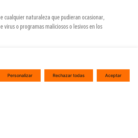
e cualquier naturaleza que pudieran ocasionar,
de virus o programas maliciosos o lesivos en los
echos de propiedad intelectual de este sitio
c. En virtud de lo dispuesto en los artículos 8 y
Personalizar
Rechazar todas
Aceptar
 comunicación pública, incluida su modalidad de
lquier medio técnico, sin la autorización de
, única y exclusivamente, para su uso personal y