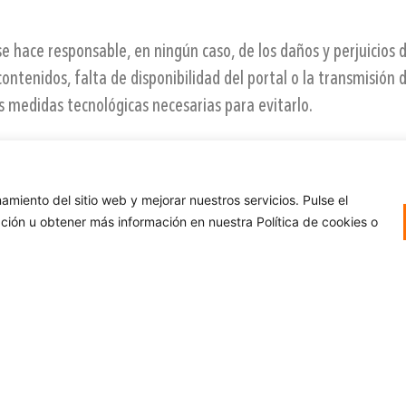
ace responsable, en ningún caso, de los daños y perjuicios d
contenidos, falta de disponibilidad del portal o la transmisión 
 medidas tecnológicas necesarias para evitarlo.
DUSTRIAL
ietaria o dispone de los debidos permisos relativos a los der
amiento del sitio web y mejorar nuestros servicios. Pulse el
extos, imágenes, sonidos, vídeos, marcas, logotipos, diseño, et
ción u obtener más información en nuestra Política de cookies o
 expresamente prohibidas la reproducción, la distribución y la
 los contenidos de este sitio Web en cualquier soporte y por cua
sus respectivos autores o titulares de los derechos.
almacenar los elementos de este sitio Web siempre y cuando sea