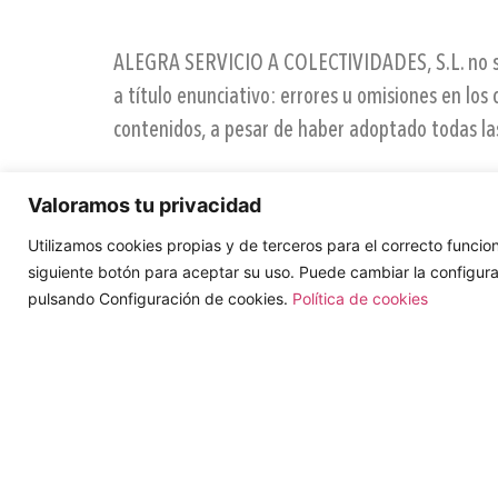
ALEGRA SERVICIO A COLECTIVIDADES, S.L. no se h
a título enunciativo: errores u omisiones en los 
contenidos, a pesar de haber adoptado todas las
PROPIEDAD INTELECTUAL E IN
Valoramos tu privacidad
ALEGRA SERVICIO A COLECTIVIDADES, S.L. es prop
Utilizamos cookies propias y de terceros para el correcto funcion
Web y de los elementos contenidos en el mismo: t
siguiente botón para aceptar su uso. Puede cambiar la configura
pulsando Configuración de cookies.
Política de cookies
32.1 de la Ley de Propiedad Intelectual, quedan
puesta a disposición, de la totalidad o parte de
ALEGRA SERVICIO A COLECTIVIDADES, S.L. y/o de 
El usuario podrá visualizar, imprimir, copiar y 